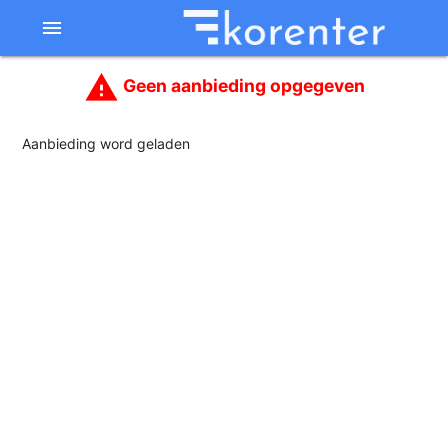
menu
report_problem
Geen aanbieding opgegeven
Aanbieding word geladen